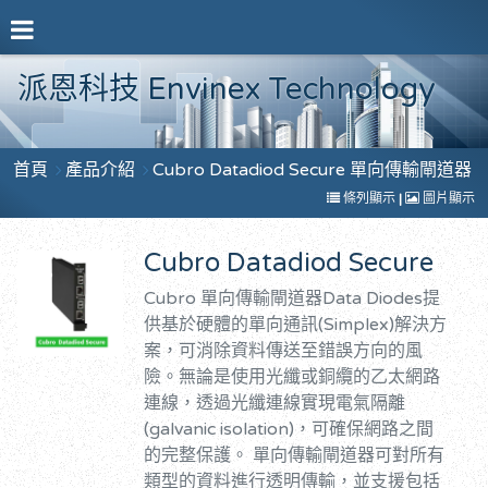
派恩科技 Envinex Technology
首頁
產品介紹
Cubro Datadiod Secure 單向傳輸閘道器
條列顯示
|
圖片顯示
Cubro Datadiod Secure
Cubro 單向傳輸閘道器Data Diodes提
供基於硬體的單向通訊(Simplex)解決方
案，可消除資料傳送至錯誤方向的風
險。無論是使用光纖或銅纜的乙太網路
連線，透過光纖連線實現電氣隔離
(galvanic isolation)，可確保網路之間
的完整保護。
單向傳輸閘道器可對所有
類型的資料進行透明傳輸，並支援包括